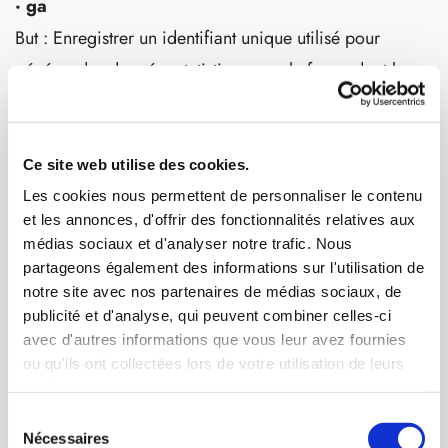
· ga
But : Enregistrer un identifiant unique utilisé pour
générer des données statistiques sur la façon dont le
visiteur utilise le site internet.
Durée : 1 an.
Fournisseur : Google.
Ce site web utilise des cookies.
Les cookies nous permettent de personnaliser le contenu
et les annonces, d'offrir des fonctionnalités relatives aux
· gid
médias sociaux et d'analyser notre trafic. Nous
But : Enregistrer un identifiant unique utilisé pour
partageons également des informations sur l'utilisation de
générer des données statistiques sur la façon dont le
notre site avec nos partenaires de médias sociaux, de
publicité et d'analyse, qui peuvent combiner celles-ci
visiteur utilise le site internet.
avec d'autres informations que vous leur avez fournies
Durée : 24 heures.
ou qu'ils ont collectées lors de votre utilisation de leurs
Fournisseur : Google.
services.
Sélection
Nécessaires
du